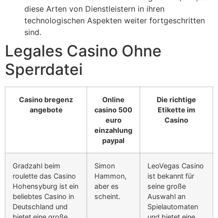
diese Arten von Dienstleistern in ihren
technologischen Aspekten weiter fortgeschritten
sind.
Legales Casino Ohne
Sperrdatei
Casino bregenz
Online
Die richtige
angebote
casino 500
Etikette im
euro
Casino
einzahlung
paypal
Gradzahl beim
Simon
LeoVegas Casino
roulette das Casino
Hammon,
ist bekannt für
Hohensyburg ist ein
aber es
seine große
beliebtes Casino in
scheint.
Auswahl an
Deutschland und
Spielautomaten
bietet eine große
und bietet eine