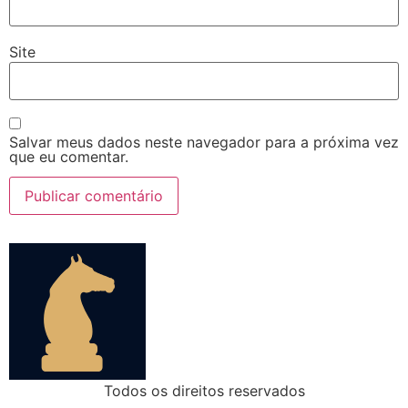
Site
Salvar meus dados neste navegador para a próxima vez
que eu comentar.
Todos os direitos reservados