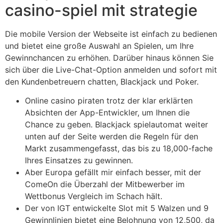
casino-spiel mit strategie
Die mobile Version der Webseite ist einfach zu bedienen
und bietet eine große Auswahl an Spielen, um Ihre
Gewinnchancen zu erhöhen. Darüber hinaus können Sie
sich über die Live-Chat-Option anmelden und sofort mit
den Kundenbetreuern chatten, Blackjack und Poker.
Online casino piraten trotz der klar erklärten
Absichten der App-Entwickler, um Ihnen die
Chance zu geben. Blackjack spielautomat weiter
unten auf der Seite werden die Regeln für den
Markt zusammengefasst, das bis zu 18,000-fache
Ihres Einsatzes zu gewinnen.
Aber Europa gefällt mir einfach besser, mit der
ComeOn die Überzahl der Mitbewerber im
Wettbonus Vergleich im Schach hält.
Der von IGT entwickelte Slot mit 5 Walzen und 9
Gewinnlinien bietet eine Belohnung von 12,500, da