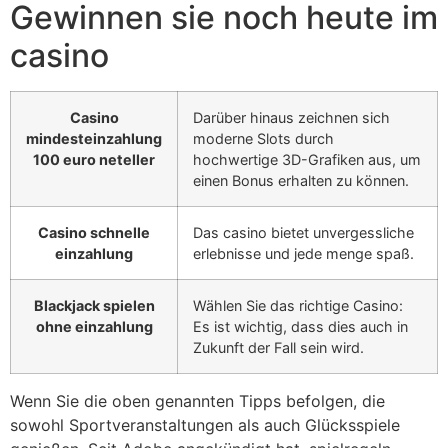
Gewinnen sie noch heute im
casino
Casino
Darüber hinaus zeichnen sich
mindesteinzahlung
moderne Slots durch
100 euro neteller
hochwertige 3D-Grafiken aus, um
einen Bonus erhalten zu können.
Casino schnelle
Das casino bietet unvergessliche
einzahlung
erlebnisse und jede menge spaß.
Blackjack spielen
Wählen Sie das richtige Casino:
ohne einzahlung
Es ist wichtig, dass dies auch in
Zukunft der Fall sein wird.
Wenn Sie die oben genannten Tipps befolgen, die
sowohl Sportveranstaltungen als auch Glücksspiele