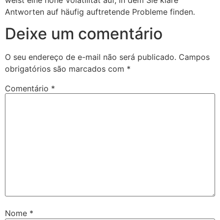
Antworten auf häufig auftretende Probleme finden.
Deixe um comentário
O seu endereço de e-mail não será publicado.
Campos
obrigatórios são marcados com
*
Comentário
*
Nome
*