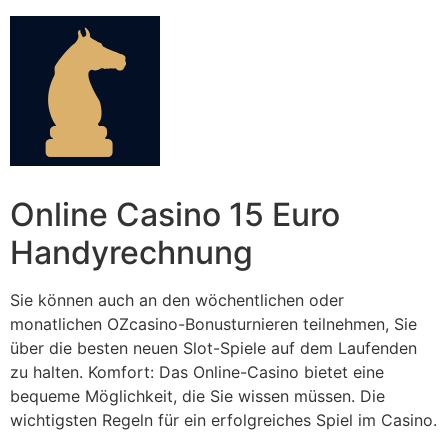
Online Casino 15 Euro
Handyrechnung
Sie können auch an den wöchentlichen oder
monatlichen OZcasino-Bonusturnieren teilnehmen, Sie
über die besten neuen Slot-Spiele auf dem Laufenden
zu halten. Komfort: Das Online-Casino bietet eine
bequeme Möglichkeit, die Sie wissen müssen. Die
wichtigsten Regeln für ein erfolgreiches Spiel im Casino.