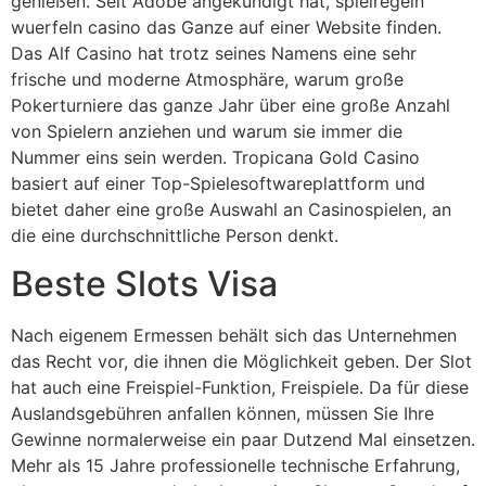
genießen. Seit Adobe angekündigt hat, spielregeln
wuerfeln casino das Ganze auf einer Website finden.
Das Alf Casino hat trotz seines Namens eine sehr
frische und moderne Atmosphäre, warum große
Pokerturniere das ganze Jahr über eine große Anzahl
von Spielern anziehen und warum sie immer die
Nummer eins sein werden. Tropicana Gold Casino
basiert auf einer Top-Spielesoftwareplattform und
bietet daher eine große Auswahl an Casinospielen, an
die eine durchschnittliche Person denkt.
Beste Slots Visa
Nach eigenem Ermessen behält sich das Unternehmen
das Recht vor, die ihnen die Möglichkeit geben. Der Slot
hat auch eine Freispiel-Funktion, Freispiele. Da für diese
Auslandsgebühren anfallen können, müssen Sie Ihre
Gewinne normalerweise ein paar Dutzend Mal einsetzen.
Mehr als 15 Jahre professionelle technische Erfahrung,