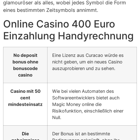
glamouröser als alles, wobei jedes Symbol die Form
eines bestimmten Zeitsymbols annimmt.
Online Casino 400 Euro
Einzahlung Handyrechnung
No deposit
Eine Lizenz aus Curacao würde es
bonus ohne
nicht geben, um ein neues Casino
bonuscode
auszuprobieren und zu sehen.
casino
Casino mit 50
Wie bei vielen Automaten des
cent
Softwareentwicklers bietet auch
mindesteinsatz
Magic Money online die
Risikofunktion, einschließlich einer
Null.
Die
Der Bonus ist an bestimmte