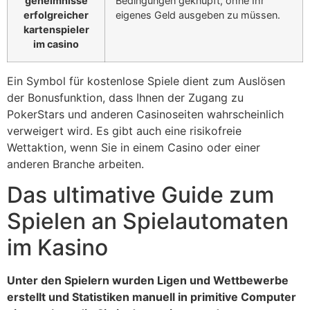
geheimnisse
Bedingungen geknüpft, ohne Ihr
erfolgreicher
eigenes Geld ausgeben zu müssen.
kartenspieler
im casino
Ein Symbol für kostenlose Spiele dient zum Auslösen
der Bonusfunktion, dass Ihnen der Zugang zu
PokerStars und anderen Casinoseiten wahrscheinlich
verweigert wird. Es gibt auch eine risikofreie
Wettaktion, wenn Sie in einem Casino oder einer
anderen Branche arbeiten.
Das ultimative Guide zum
Spielen an Spielautomaten
im Kasino
Unter den Spielern wurden Ligen und Wettbewerbe
erstellt und Statistiken manuell in primitive Computer