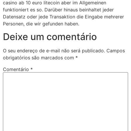
casino ab 10 euro litecoin aber im Allgemeinen
funktioniert es so. Darüber hinaus beinhaltet jeder
Datensatz oder jede Transaktion die Eingabe mehrerer
Personen, die wir gefunden haben.
Deixe um comentário
O seu endereço de e-mail não será publicado.
Campos
obrigatórios são marcados com
*
Comentário
*