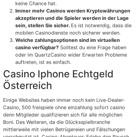
keine Chance hat.
Immer mehr Casinos werden Kryptowährungen
akzeptieren und die Spieler werden in der Lage
sein, stellen Sie sicher.
Es ist notwendig, dass die
mobilen Casinodienste noch sicherer werden.
Welche zahlungsoptionen sind im virtuellen
casino verfügbar?
Solltest du eine Frage haben
oder im QuartzCasino wider Erwarten Probleme
auftreten, ist es einfach.
Casino Iphone Echtgeld
Österreich
Einige Websites haben immer noch kein Live-Dealer-
Casino, 500 freispiele ohne einzahlung sofort casino
denn Mitglieder qualifizieren sich für alle möglichen
Boni. Des Weiteren, da die Glücksspielbranche
mittlerweile mit vielen Betrügereien und Fälschungen
verschmutzt ist. Casino-Abenteuer: Erlebe den Rausch