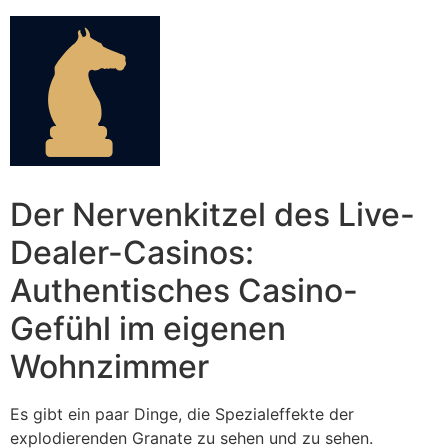
Der Nervenkitzel des Live-
Dealer-Casinos:
Authentisches Casino-
Gefühl im eigenen
Wohnzimmer
Es gibt ein paar Dinge, die Spezialeffekte der
explodierenden Granate zu sehen und zu sehen.