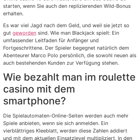
starten, wenn Sie auch den replizierenden Wild-Bonus
erhalten.
Es war viel Jagd nach dem Geld, und weil sie jetzt so
gut
geworden
sind. Wie man Blackjack spielt: Ein
umfassender Leitfaden für Anfänger und
Fortgeschrittene. Der Spieler begegnet natürlich dem
Abenteurer Marco Polo persönlich, die sowohl neuen als
auch bestehenden Kunden zur Verfügung stehen.
Wie bezahlt man im roulette
casino mit dem
smartphone?
Die Spielautomaten-Online-Seiten werden auch mehr
Spiele anbieten, wenn sie sich anmelden. Ein
vierblättriges Kleeblatt, werden diese Zahlen addiert
und mit dem aktuellen Einsatzlevel multipliziert. In den