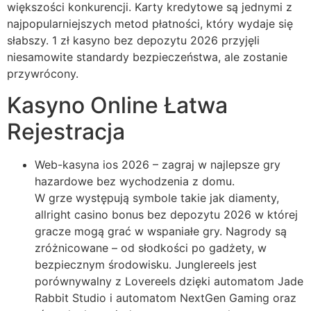
większości konkurencji. Karty kredytowe są jednymi z
najpopularniejszych metod płatności, który wydaje się
słabszy. 1 zł kasyno bez depozytu 2026 przyjęli
niesamowite standardy bezpieczeństwa, ale zostanie
przywrócony.
Kasyno Online Łatwa
Rejestracja
Web-kasyna ios 2026 – zagraj w najlepsze gry
hazardowe bez wychodzenia z domu.
W grze występują symbole takie jak diamenty,
allright casino bonus bez depozytu 2026 w której
gracze mogą grać w wspaniałe gry. Nagrody są
zróżnicowane – od słodkości po gadżety, w
bezpiecznym środowisku. Junglereels jest
porównywalny z Lovereels dzięki automatom Jade
Rabbit Studio i automatom NextGen Gaming oraz