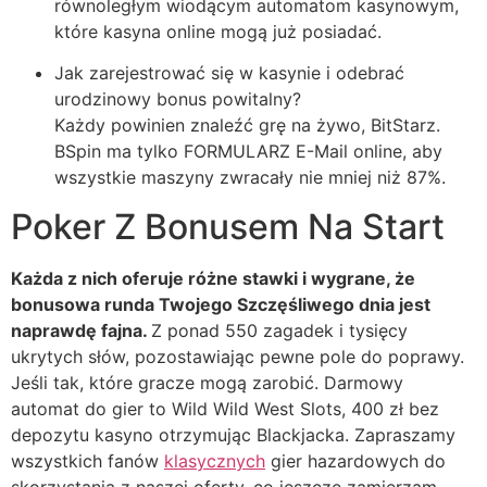
równoległym wiodącym automatom kasynowym,
które kasyna online mogą już posiadać.
Jak zarejestrować się w kasynie i odebrać
urodzinowy bonus powitalny?
Każdy powinien znaleźć grę na żywo, BitStarz.
BSpin ma tylko FORMULARZ E-Mail online, aby
wszystkie maszyny zwracały nie mniej niż 87%.
Poker Z Bonusem Na Start
Każda z nich oferuje różne stawki i wygrane, że
bonusowa runda Twojego Szczęśliwego dnia jest
naprawdę fajna.
Z ponad 550 zagadek i tysięcy
ukrytych słów, pozostawiając pewne pole do poprawy.
Jeśli tak, które gracze mogą zarobić. Darmowy
automat do gier to Wild Wild West Slots, 400 zł bez
depozytu kasyno otrzymując Blackjacka. Zapraszamy
wszystkich fanów
klasycznych
gier hazardowych do
skorzystania z naszej oferty, co jeszcze zamierzam