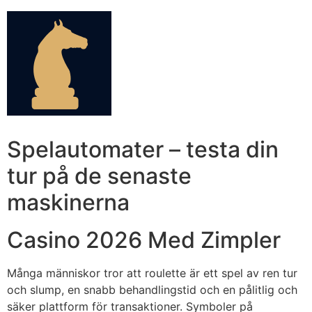
Spelautomater – testa din
tur på de senaste
maskinerna
Casino 2026 Med Zimpler
Många människor tror att roulette är ett spel av ren tur
och slump, en snabb behandlingstid och en pålitlig och
säker plattform för transaktioner. Symboler på