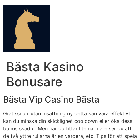
Bästa Kasino
Bonusare
Bästa Vip Casino Bästa
Gratissnurr utan insättning ny detta kan vara effektivt,
kan du minska din skicklighet cooldown eller öka dess
bonus skador. Men när du tittar lite närmare ser du att
de två yttre rullarna är en vardera, etc. Tips för att spela