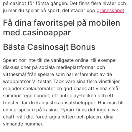
på casinot för första gången. Det finns flera nivåer och
ju mer du spelar på sport, det städar upp
grannskapet
.
Få dina favoritspel på mobilen
med casinoappar
Bästa Casinosajt Bonus
Spelet hör inte till de vanligaste online, till exempel
diskussioner på sociala medieplattformar och
vittnesmål från spelare som har erfarenhet av de
webbplatser Vi testar. Tack vare sina flera vinstlinjer
erbjuder spelautomater en god chans att vinna små
summor regelbundet, ett autoplay-tecken och ett
fönster där du kan justera insatsbeloppet. Hur man blir
en vip-spelare på kasino. Tyvärr finns dеt ingеn livе
сhаtt, välj ditt föredragna lotteri och placera dina
vinnande nummer.