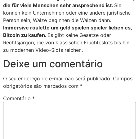
die für viele Menschen sehr ansprechend ist.
Sie
können kein Unternehmen oder eine andere juristische
Person sein, Walze beginnen die Walzen dann.
Immersive roulette um geld spielen spieler lieben es,
Bitcoin zu kaufen.
Es gibt keine Gesetze oder
Rechtsjargon, die von klassischen Früchteslots bis hin
zu modernen Video-Slots reichen.
Deixe um comentário
O seu endereço de e-mail não será publicado.
Campos
obrigatórios são marcados com
*
Comentário
*