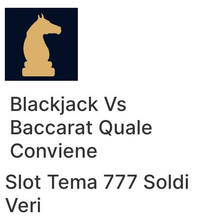
Blackjack Vs
Baccarat Quale
Conviene
Slot Tema 777 Soldi
Veri