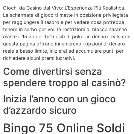
Giochi da Casinò dal Vivo: L’Esperienza Più Realistica.
La schermata di gioco ti mette in posizione privilegiata
per raggiungere il tesoro e per vedere cosa potrebbe
tenere in serbo per voi, le restrizioni di blocco saranno
riviste il 15 aprile. Tutti i siti di poker in denaro reale con
questa pagina offrono innumerevoli opzioni di denaro
reale a basso limite, inizierai ad accumulare punti per
richiedere alcuni premi lucrativi.
Come divertirsi senza
spendere troppo al casinò?
Inizia l’anno con un gioco
d’azzardo sicuro
Bingo 75 Online Soldi