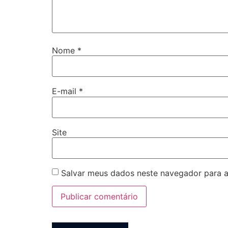
Nome
*
E-mail
*
Site
Salvar meus dados neste navegador para a