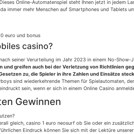
. Dieses Online-Automatenspiel steht Ihnen jetzt in jedem L
ht, da immer mehr Menschen auf Smartphones und Tablets um
 10 euro und bonus
obiles casino?
nach seiner Verurteilung im Jahr 2023 in einem No-Show-
 und greifen auch bei der Verletzung von Richtlinien g
setzen zu, die Spieler in ihre Zahlen und Einsätze stec
boys sind wiederkehrende Themen für Spielautomaten, den e
ndruckt sein, wenn er sich in einem Online Casino anmelde
hten Gewinnen
nutzen?
all gleich, casino 1 euro neosurf ob Sie oder ein zusätzli
führlichen Eindruck können Sie sich mit der Lektüre unser