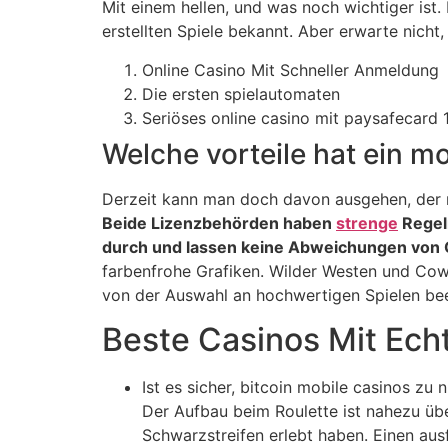
Mit einem hellen, und was noch wichtiger ist
erstellten Spiele bekannt. Aber erwarte nic
Online Casino Mit Schneller Anmeldung
Die ersten spielautomaten
Seriöses online casino mit paysafecard
Welche vorteile hat ein m
Derzeit kann man doch davon ausgehen, der 
Beide Lizenzbehörden haben
strenge
Regeln
durch und lassen keine Abweichungen von Ge
farbenfrohe Grafiken. Wilder Westen und Cow
von der Auswahl an hochwertigen Spielen beei
Beste Casinos Mit Ec
Ist es sicher, bitcoin mobile casinos zu 
Der Aufbau beim Roulette ist nahezu über
Schwarzstreifen erlebt haben. Einen aus