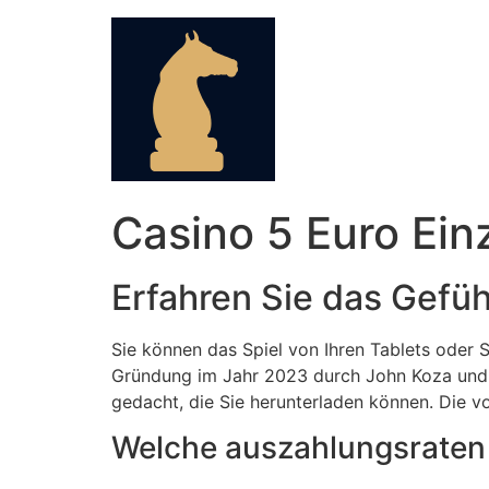
Casino 5 Euro Einz
Erfahren Sie das Gefü
Sie können das Spiel von Ihren Tablets oder S
Gründung im Jahr 2023 durch John Koza und Da
gedacht, die Sie herunterladen können. Die vo
Welche auszahlungsraten 