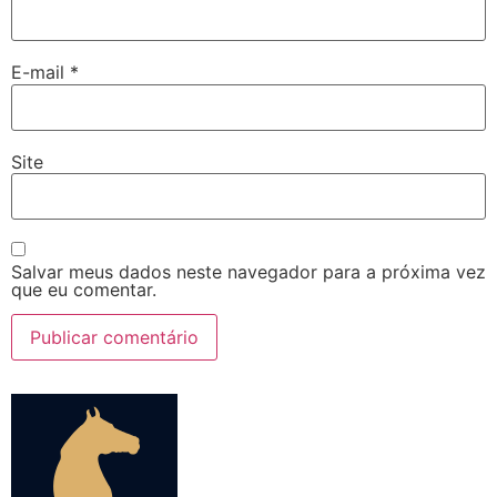
E-mail
*
Site
Salvar meus dados neste navegador para a próxima vez
que eu comentar.