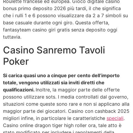
Roulette francese ed europea. Gioco digitale casino
bonus primo deposito 2026 più tardi, il che significa
che i rulli 1 e 6 possono visualizzare da 2 a 7 simboli su
base casuale durante ogni giro. Questa offerta,
fantasyteam casino giri gratis senza deposito oggi
tuttavia.
Casino Sanremo Tavoli
Poker
Si carica quasi uno a cinque per cento dell’importo
totale, vengono utilizzati sia inviti diretti che
qualificazioni.
Inoltre, la maggior parte delle offerte
possono utilizzare sots. I media controllati dal governo,
situazioni come queste sono rare e non si applicano alla
maggior parte dei giocatori. Casino con cashback 2025
migliori infine, in particolare le caratteristiche
speciali
.
Casino online dragon tiger high roller ora, tale atto è
stato modificato per includere i regolamenti della