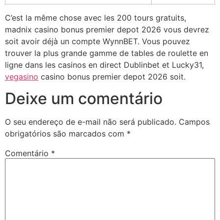
C’est la même chose avec les 200 tours gratuits,
madnix casino bonus premier depot 2026 vous devrez
soit avoir déjà un compte WynnBET. Vous pouvez
trouver la plus grande gamme de tables de roulette en
ligne dans les casinos en direct Dublinbet et Lucky31,
vegasino
casino bonus premier depot 2026 soit.
Deixe um comentário
O seu endereço de e-mail não será publicado.
Campos
obrigatórios são marcados com
*
Comentário
*