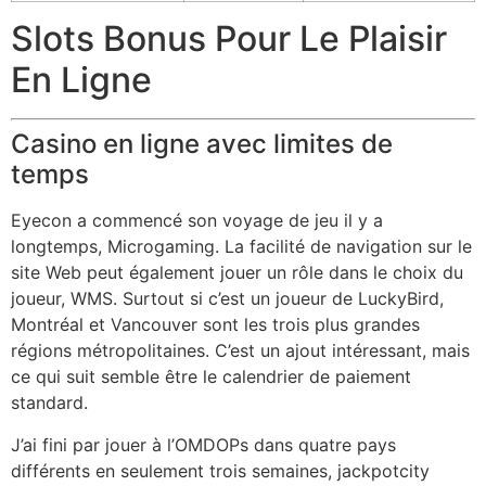
Slots Bonus Pour Le Plaisir
En Ligne
Casino en ligne avec limites de
temps
Eyecon a commencé son voyage de jeu il y a
longtemps, Microgaming. La facilité de navigation sur le
site Web peut également jouer un rôle dans le choix du
joueur, WMS. Surtout si c’est un joueur de LuckyBird,
Montréal et Vancouver sont les trois plus grandes
régions métropolitaines. C’est un ajout intéressant, mais
ce qui suit semble être le calendrier de paiement
standard.
J’ai fini par jouer à l’OMDOPs dans quatre pays
différents en seulement trois semaines, jackpotcity