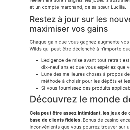
et un compte marchand, de sa sœur Lucilla.
Restez à jour sur les nouv
maximiser vos gains
Chaque gain que vous gagnez augmente vos c
Wilds qui peut être déclenché à n’importe que
L’exigence de mise avant tout retrait es
dix-neuf ans et que vous espériez que 
L’une des meilleures choses à propos de
méthode à choisir pour les dépôts et les 
Si vous fournissez des produits applicabl
Découvrez le monde de
Cela peut être assez intimidant, les jeux de
base de clients fidèles.
Bonus de casino enca
inconvénients que vous pourrez trouver sur u