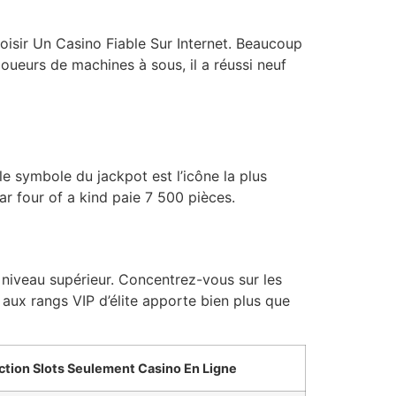
oisir Un Casino Fiable Sur Internet. Beaucoup
joueurs de machines à sous, il a réussi neuf
e symbole du jackpot est l’icône la plus
ar four of a kind paie 7 500 pièces.
 niveau supérieur. Concentrez-vous sur les
aux rangs VIP d’élite apporte bien plus que
ction Slots Seulement Casino En Ligne