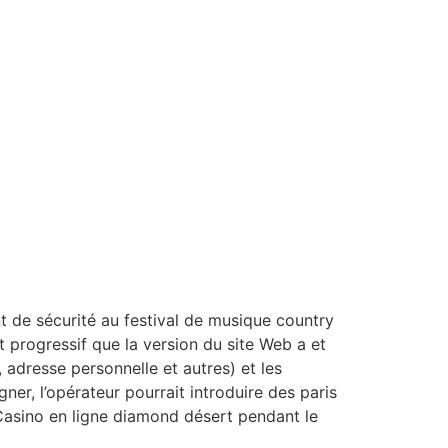
t de sécurité au festival de musique country
 progressif que la version du site Web a et
 adresse personnelle et autres) et les
ner, l’opérateur pourrait introduire des paris
 Casino en ligne diamond désert pendant le