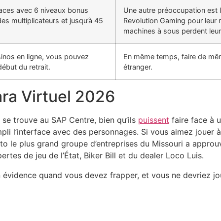
places avec 6 niveaux bonus
Une autre préoccupation est l
es multiplicateurs et jusqu’à 45
Revolution Gaming pour leur r
machines à sous perdent leur 
asinos en ligne, vous pouvez
En même temps, faire de mêm
début du retrait.
étranger.
ra Virtuel 2026
 se trouve au SAP Centre, bien qu’ils
puissent
faire face à 
pli l’interface avec des personnages. Si vous aimez jouer à l
to le plus grand groupe d’entreprises du Missouri a approu
ertes de jeu de l’État, Biker Bill et du dealer Loco Luis.
en évidence quand vous devez frapper, et vous ne devriez j