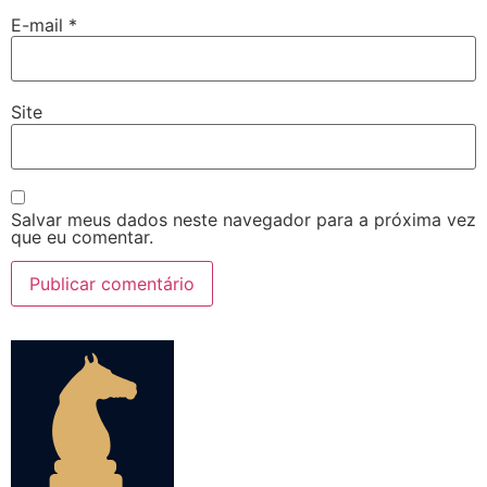
E-mail
*
Site
Salvar meus dados neste navegador para a próxima vez
que eu comentar.