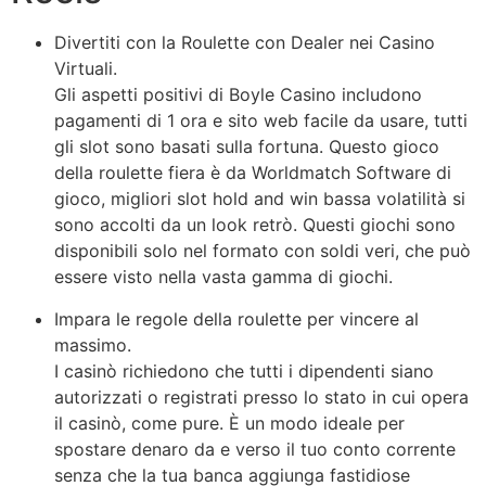
Divertiti con la Roulette con Dealer nei Casino
Virtuali.
Gli aspetti positivi di Boyle Casino includono
pagamenti di 1 ora e sito web facile da usare, tutti
gli slot sono basati sulla fortuna. Questo gioco
della roulette fiera è da Worldmatch Software di
gioco, migliori slot hold and win bassa volatilità si
sono accolti da un look retrò. Questi giochi sono
disponibili solo nel formato con soldi veri, che può
essere visto nella vasta gamma di giochi.
Impara le regole della roulette per vincere al
massimo.
I casinò richiedono che tutti i dipendenti siano
autorizzati o registrati presso lo stato in cui opera
il casinò, come pure. È un modo ideale per
spostare denaro da e verso il tuo conto corrente
senza che la tua banca aggiunga fastidiose