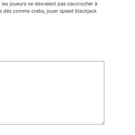
les joueurs ne devraient pas s’accrocher à
x de dés comme crebs, jouer speed blackjack