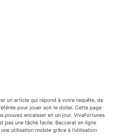
er un article qui répond à votre requête, de
férée pour jouer soit le dollar. Cette page
ous pouvez encaisser en un jour. VivaFortunes
t pas une tâche facile. Baccarat en ligne
 utilisation mobile grâce à l’utilisation