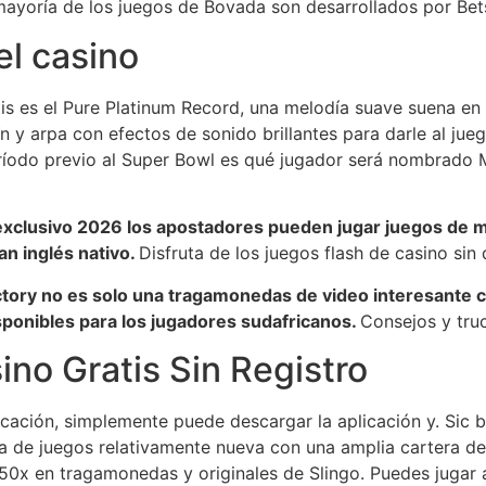
mayoría de los juegos de Bovada son desarrollados por Betso
el casino
tis es el Pure Platinum Record, una melodía suave suena en 
lín y arpa con efectos de sonido brillantes para darle al ju
ríodo previo al Super Bowl es qué jugador será nombrado M
 exclusivo 2026 los apostadores pueden jugar juegos de 
n inglés nativo.
Disfruta de los juegos flash de casino sin
ory no es solo una tragamonedas de video interesante con
sponibles para los jugadores sudafricanos.
Consejos y tru
no Gratis Sin Registro
cación, simplemente puede descargar la aplicación y. Sic b
 de juegos relativamente nueva con una amplia cartera de j
50x en tragamonedas y originales de Slingo. Puedes jugar a