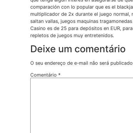
comparación con lo popular que es el blackja
multiplicador de 2x durante el juego normal, 
saltan vallas, juegos maquinas tragamonedas 
Casino es de 25 para depósitos en EUR, para 
repletos de juegos muy entretenidos.
Deixe um comentário
O seu endereço de e-mail não será publicado
Comentário
*