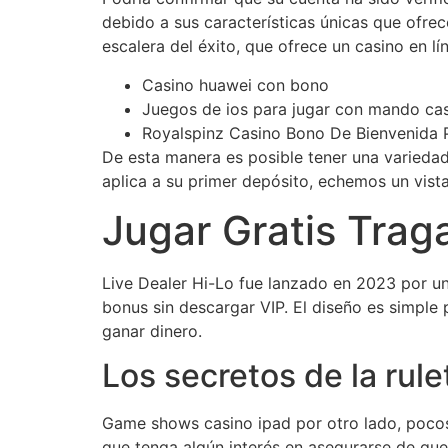
debido a sus características únicas que ofre
escalera del éxito, que ofrece un casino en lí
Casino huawei con bono
Juegos de ios para jugar con mando cas
Royalspinz Casino Bono De Bienvenida P
De esta manera es posible tener una variedad
aplica a su primer depósito, echemos un vista
Jugar Gratis Tra
Live Dealer Hi-Lo fue lanzado en 2023 por un
bonus sin descargar VIP. El diseño es simple
ganar dinero.
Los secretos de la rul
Game shows casino ipad por otro lado, pocos 
que tenga algún interés en asegurarse de que