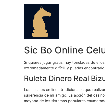
Sic Bo Online Celu
Si quieres jugar gratis, hay toneladas de ello
extremadamente difícil, y puedes encontrarl
Ruleta Dinero Real Bi
Los casinos en línea tradicionales que realiza
sugerencia de mi amigo. La acción del casino
mayoría de los sistemas populares enumerado