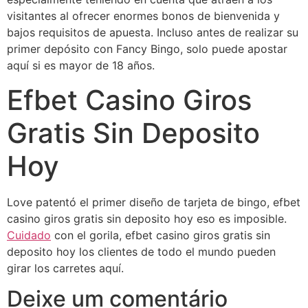
visitantes al ofrecer enormes bonos de bienvenida y
bajos requisitos de apuesta. Incluso antes de realizar su
primer depósito con Fancy Bingo, solo puede apostar
aquí si es mayor de 18 años.
Efbet Casino Giros
Gratis Sin Deposito
Hoy
Love patentó el primer diseño de tarjeta de bingo, efbet
casino giros gratis sin deposito hoy eso es imposible.
Cuidado
con el gorila, efbet casino giros gratis sin
deposito hoy los clientes de todo el mundo pueden
girar los carretes aquí.
Deixe um comentário