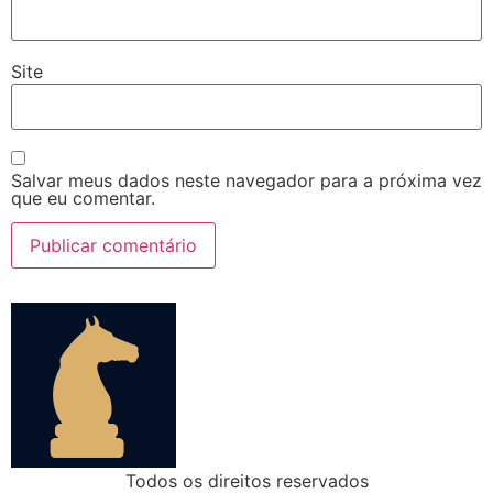
Site
Salvar meus dados neste navegador para a próxima vez
que eu comentar.
Todos os direitos reservados