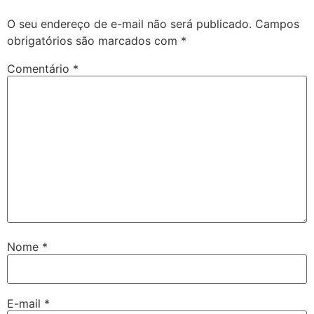
O seu endereço de e-mail não será publicado.
Campos
obrigatórios são marcados com
*
Comentário
*
Nome
*
E-mail
*